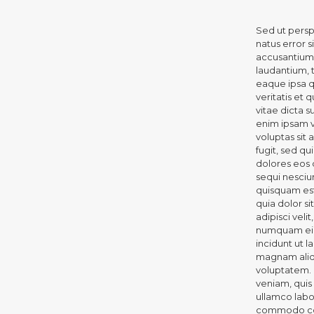
Sed ut persp
natus error 
accusantiu
laudantium,
eaque ipsa q
veritatis et 
vitae dicta 
enim ipsam 
voluptas sit 
fugit, sed q
dolores eos 
sequi nesciu
quisquam es
quia dolor si
adipisci veli
numquam ei
incidunt ut l
magnam ali
voluptatem.
veniam, quis
ullamco labor
commodo con