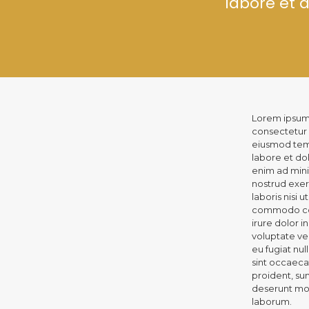
labore et
Lorem ipsum 
consectetur a
eiusmod temp
labore et do
enim ad mini
nostrud exer
laboris nisi u
commodo con
irure dolor i
voluptate vel
eu fugiat nul
sint occaeca
proident, sun
deserunt moll
laborum.