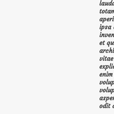
laud
tota
aper
ipsa 
inven
et qu
archi
vitae
expl
enim
volu
volup
aspe
odit 