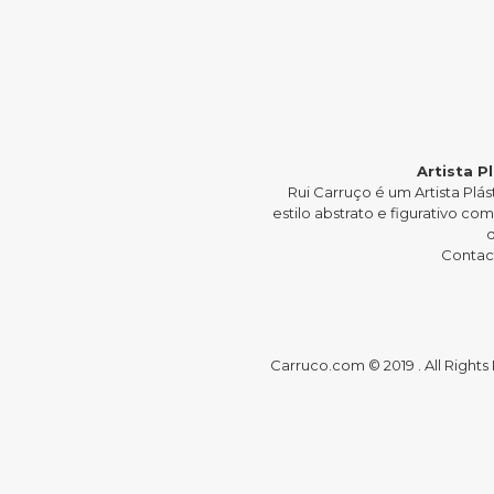
Artista P
Rui Carruço é um Artista P
estilo abstrato e figurativo c
Contact
Carruco.com © 2019 . All Right