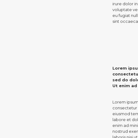
irure dolor i
voluptate vel
eu fugiat nul
sint occaeca
Lorem ipsu
consectetur
sed do dol
Ut enim ad
Lorem ipsum 
consectetur a
eiusmod temp
labore et do
enim ad mini
nostrud exer
laboris nisi u