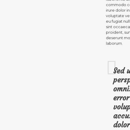
commodo con
irure dolor i
voluptate vel
eu fugiat nul
sint occaeca
proident, sun
deserunt moll
laborum.
Sed u
persp
omnis
error
volu
accu
dolo