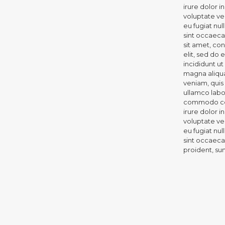
irure dolor i
voluptate vel
eu fugiat nul
sint occaeca
sit amet, con
elit, sed do
incididunt ut
magna aliqua
veniam, quis
ullamco labor
commodo con
irure dolor i
voluptate vel
eu fugiat nul
sint occaeca
proident, sunt