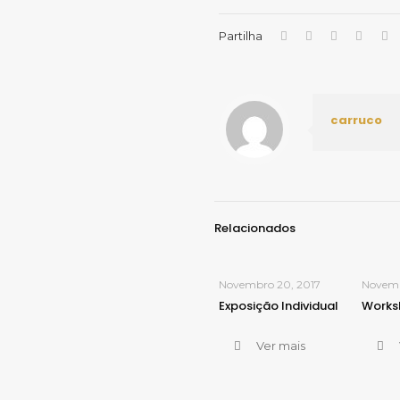
Partilha
carruco
Relacionados
Novembro 20, 2017
Novemb
Exposição Individual
Works
Ver mais