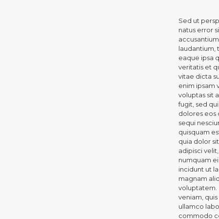
Sed ut persp
natus error 
accusantiu
laudantium,
eaque ipsa q
veritatis et 
vitae dicta 
enim ipsam 
voluptas sit 
fugit, sed q
dolores eos 
sequi nesciu
quisquam es
quia dolor si
adipisci veli
numquam ei
incidunt ut l
magnam ali
voluptatem.
veniam, quis
ullamco labor
commodo con