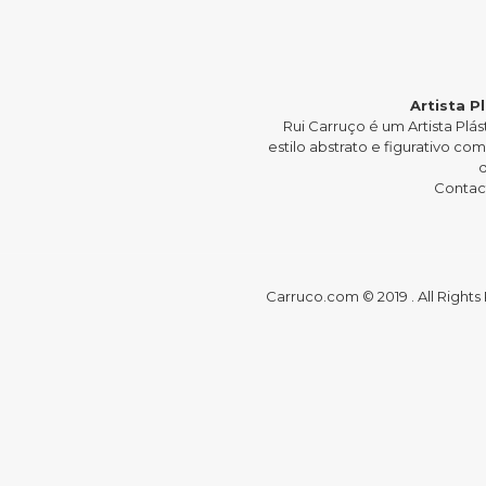
Artista P
Rui Carruço é um Artista P
estilo abstrato e figurativo c
Contact
Carruco.com © 2019 . All Right