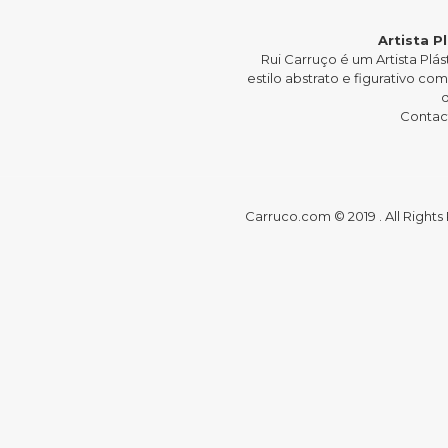
Artista P
Rui Carruço é um Artista P
estilo abstrato e figurativo c
Contact
Carruco.com © 2019 . All Right