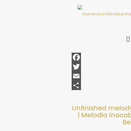
Facebook
Twitter
Email
Share
Unfinished melody
| Melodia Inac
Be