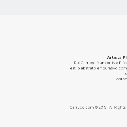
“Entre o
do 
Abstrato e o
Esto
Instante”
Aet
Artista P
Rui Carruço é um Artista P
estilo abstrato e figurativo c
Contact
Carruco.com © 2019 . All Right