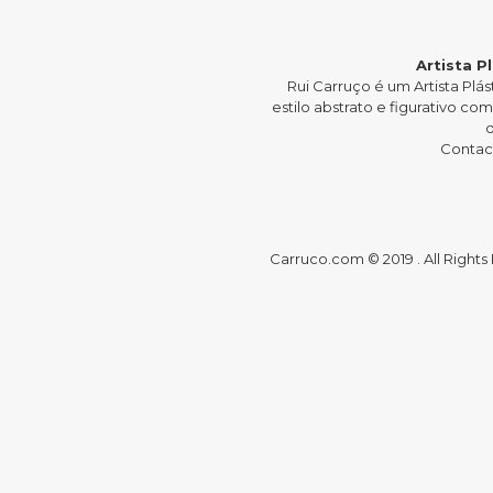
Artista P
Rui Carruço é um Artista P
estilo abstrato e figurativo c
Contact
Carruco.com © 2019 . All Right